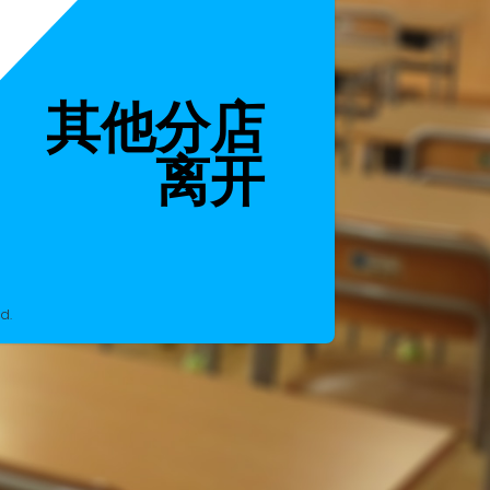
其他分店
离开
d.